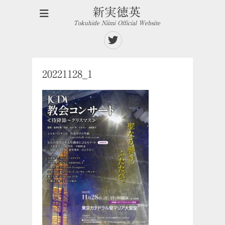
新実徳英
Tokuhide Niimi Official Website
Twitter
20221128_1