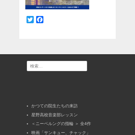
Twitter
Facebook
検
索:
かつての院生たちの来訪
星野高校音楽部レッスン
＜ニーベルングの指輪 ＞ 全4作
映画「サンキュー、チャック」