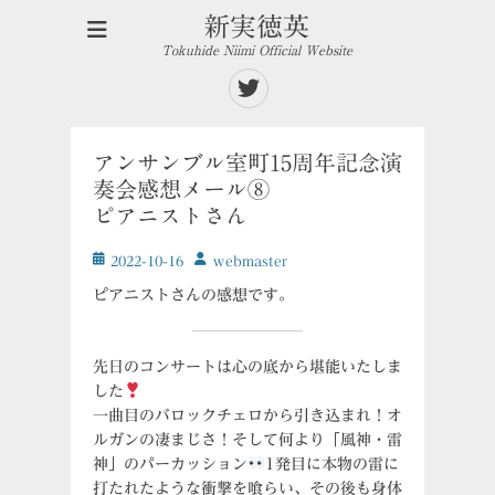
新実徳英
Tokuhide Niimi Official Website
Twitter
アンサンブル室町15周年記念演
奏会感想メール⑧
ピアニストさん
投
投
2022-10-16
ｗebmaster
稿
稿
ピアニストさんの感想です。
日
者
先日のコンサートは心の底から堪能いたしま
した
一曲目のバロックチェロから引き込まれ！オ
ルガンの凄まじさ！そして何より「風神・雷
神」のパーカッション
1発目に本物の雷に
打たれたような衝撃を喰らい、その後も身体