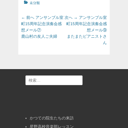
カ
未分類
テ
ゴ
投
前
次
← 前へ
アンサンブル室
次へ →
アンサンブル室
リ
の
の
稿
町15周年記念演奏会感
町15周年記念演奏会感
ー
投
投
想メール⑦
想メール⑨
ナ
稿:
稿:
鹿山村の友人ご夫婦
またまたピアニストさ
ビ
ん
ゲ
ー
シ
ョ
ン
検
索:
かつての院生たちの来訪
星野高校音楽部レッスン