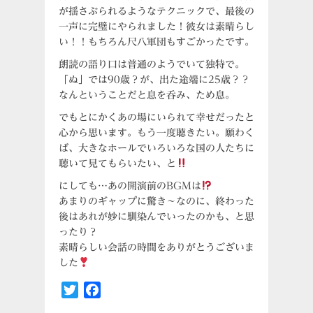
が揺さぶられるようなテクニックで、最後の
一声に完璧にやられました！彼女は素晴らし
い！！もちろん尺八軍団もすごかったです。
朗読の語り口は普通のようでいて独特で。
「ぬ」では90歳？が、出た途端に25歳？？
なんということだと息を呑み、ため息。
でもとにかくあの場にいられて幸せだったと
心から思います。もう一度聴きたい。願わく
ば、大きなホールでいろいろな国の人たちに
聴いて見てもらいたい、と
にしても…あの開演前のBGMは
あまりのギャップに驚き〜なのに、終わった
後はあれが妙に馴染んでいったのかも、と思
ったり？
素晴らしい会話の時間をありがとうございま
した
Twitter
Facebook