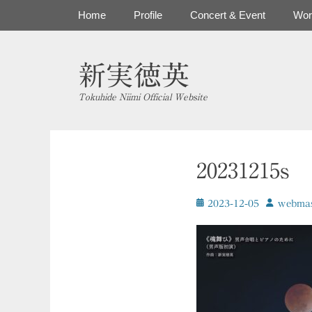
コ
メインメニュー
Home
Profile
Concert & Event
Wor
ン
テ
ン
新実徳英
ツ
へ
Tokuhide Niimi Official Website
ス
キ
ッ
プ
20231215s
投
投
2023-12-05
ｗebmas
稿
稿
日
者