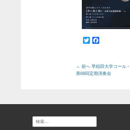
Twitter
Facebook
投
前
← 前へ
早稲田大学コール
の
第68回定期演奏会
稿
投
ナ
稿:
ビ
ゲ
ー
検
シ
索: