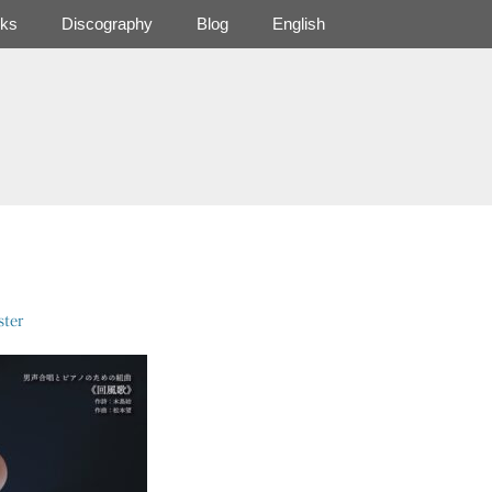
ks
Discography
Blog
English
ter