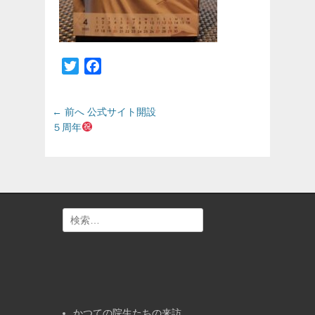
Twitter
Facebook
投
前
← 前へ
公式サイト開設
の
稿
５周年
投
ナ
稿:
ビ
ゲ
ー
シ
検
ョ
索:
ン
かつての院生たちの来訪