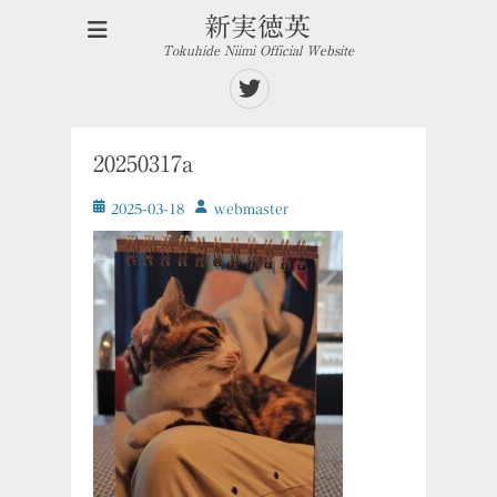
新実徳英
Tokuhide Niimi Official Website
Twitter
20250317a
投
投
2025-03-18
ｗebmaster
稿
稿
日
者