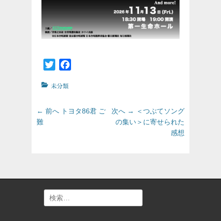
Twitter
Facebook
カ
未分類
テ
ゴ
投
前
次
← 前へ
トヨタ86君 ご
次へ →
＜つぶてソング
リ
の
の
稿
難
の集い＞に寄せられた
ー
投
投
感想
ナ
稿:
稿:
ビ
ゲ
ー
シ
ョ
検
ン
索: