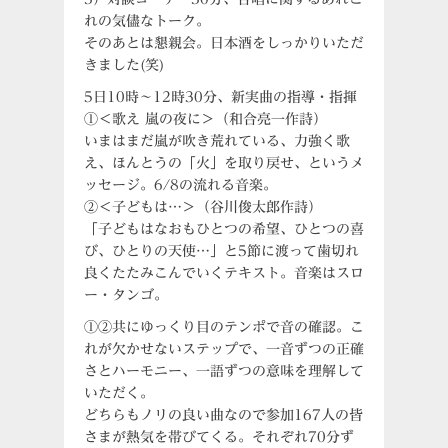
れの気儘なトーク。
そのあとは懇親会。日本酒をしっかりいただ
きました(笑)
5日10時～12時30分、新実曲の指導・指揮
①＜歌え 嵐の夜に＞（和合亮一作詩）
いまはまだ嵐が吹き荒れている、力強く歌
え、ほんとうの「火」を取り戻せ、というメ
ッセージ。6/8の流れる音楽。
②＜子どもは…＞（谷川俊太郎作詩）
「子どもはなおもひとつの希望、ひとつの喜
び、ひとりの天使…」と5節に渡って歯切れ
良くたたみこんでいくテキスト。音楽はスロ
ー・タンゴ。
①②共にゆっくり目のテンポで音の確認。こ
れが欠かせないステップで、一音ずつの正確
さとハーモニー、一語ずつの意味を理解して
いただく。
どちらもノリの良い曲なので参加167人の皆
さまが熱気を帯びてくる。それぞれ70分ず