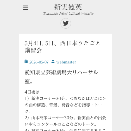
新実徳英
Tokuhide Niimi Official Website
Twitter
5月4日. 5日、西日本うたごえ
講習会
投
投
2026-05-07
ｗebmaster
稿
稿
愛知県立芸術劇場大リハーサル
日
者
室。
4日夜は
1）新実コーナー30分、＜あなたはどこに＞
の曲の構造、背景、発音などを指導・トー
ク。
2）山本高栄コーナー30分、新実曲との出会
いやらコンクールのことなどのトーク。
3）対談コーナー30分、合唱に関するあれこ