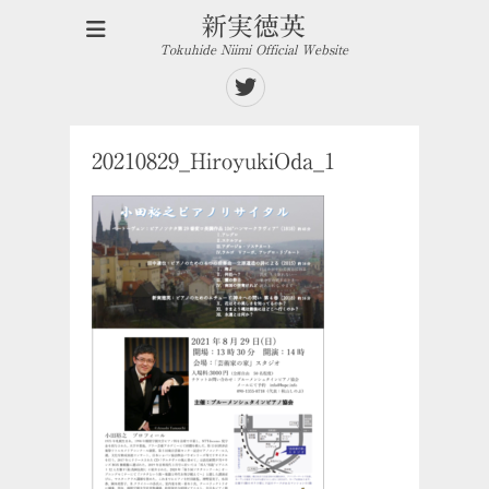
新実徳英
Tokuhide Niimi Official Website
Twitter
20210829_HiroyukiOda_1