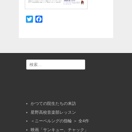
Twitter
Facebook
検
索:
かつての院生たちの来訪
星野高校音楽部レッスン
＜ニーベルングの指輪 ＞ 全4作
映画「サンキュー、チャック」