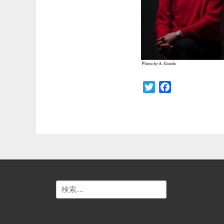
Twitter
Facebook
検
索: