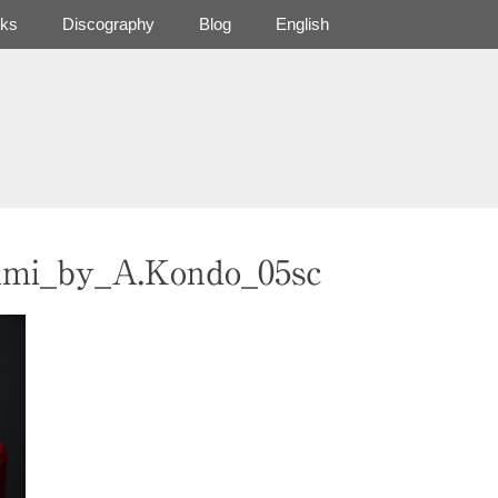
ks
Discography
Blog
English
imi_by_A.Kondo_05sc