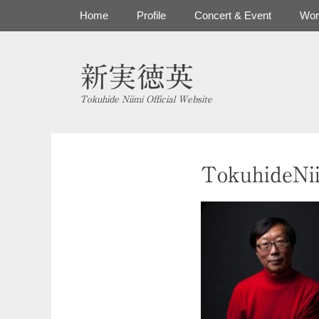
コ
メインメニュー
Home
Profile
Concert & Event
Wor
ン
テ
ン
新実徳英
ツ
へ
Tokuhide Niimi Official Website
ス
キ
ッ
プ
TokuhideNi