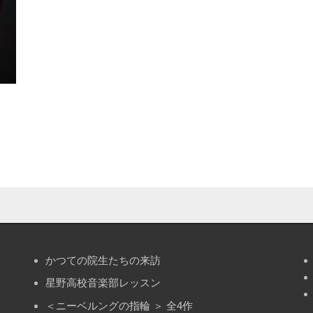
かつての院生たちの来訪
星野高校音楽部レッスン
＜ニーベルングの指輪 ＞ 全4作