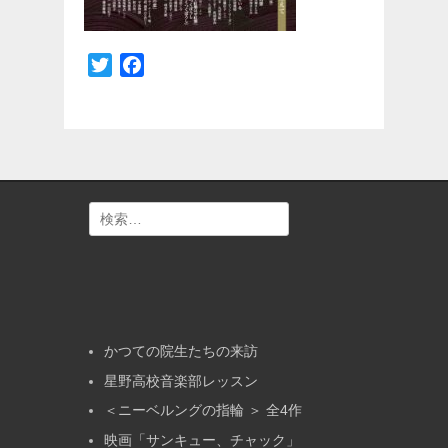
Twitter
Facebook
検
索:
かつての院生たちの来訪
星野高校音楽部レッスン
＜ニーベルングの指輪 ＞ 全4作
映画「サンキュー、チャック」