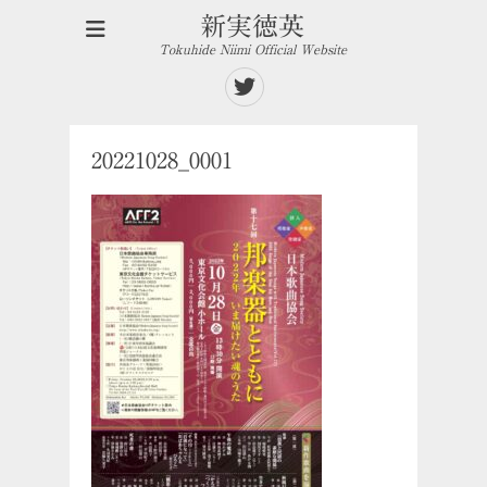
新実徳英
Tokuhide Niimi Official Website
Twitter
20221028_0001