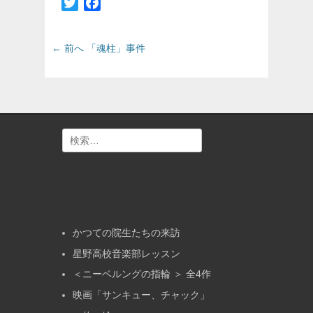
Twitter
Facebook
投
前
← 前へ
「魂柱」事件
の
稿
投
ナ
稿:
ビ
ゲ
ー
検
シ
索:
ョ
ン
かつての院生たちの来訪
星野高校音楽部レッスン
＜ニーベルングの指輪 ＞ 全4作
映画「サンキュー、チャック」