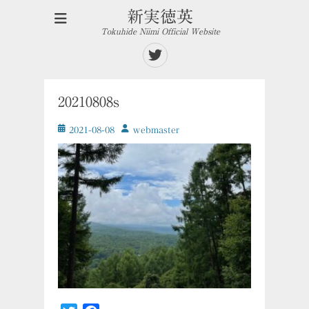
新実徳英
Tokuhide Niimi Official Website
Twitter
20210808s
投
投
2021-08-08
ｗebmaster
稿
稿
日
者