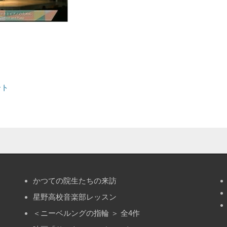
ート
かつての院生たちの来訪
星野高校音楽部レッスン
＜ニーベルングの指輪 ＞ 全4作