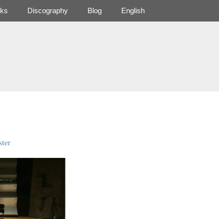
ks
Discography
Blog
English
ter