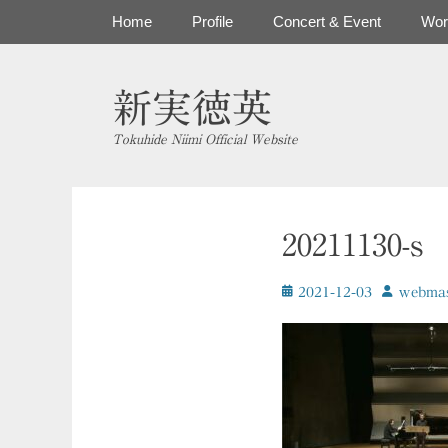
コ
メインメニュー
Home
Profile
Concert & Event
Wor
ン
テ
ン
新実徳英
ツ
へ
Tokuhide Niimi Official Website
ス
キ
ッ
プ
20211130-s
投
投
2021-12-03
ｗebmas
稿
稿
日
者