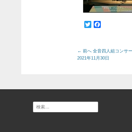
Twitter
Facebook
投
前
← 前へ
全音四人組コンサ
の
2021年11月30日
稿
投
ナ
稿:
ビ
ゲ
ー
検
シ
索:
ョ
ン