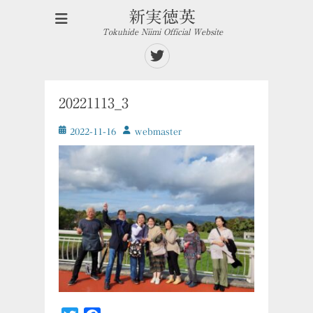
新実徳英
Tokuhide Niimi Official Website
Twitter
20221113_3
投
投
2022-11-16
ｗebmaster
稿
稿
日
者