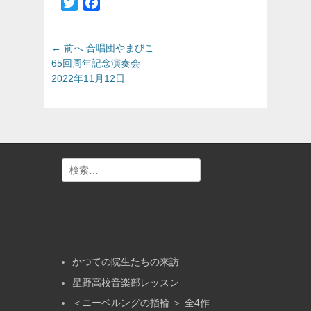
Twitter
Facebook
投
前
← 前へ
合唱団やまびこ
の
稿
65回周年記念演奏会
投
2022年11月12日
ナ
稿:
ビ
ゲ
ー
シ
ョ
検
ン
索:
かつての院生たちの来訪
星野高校音楽部レッスン
＜ニーベルングの指輪 ＞ 全4作