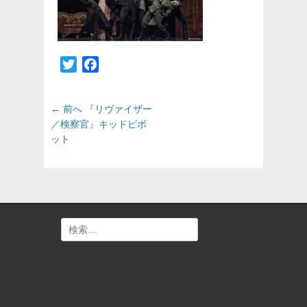
Twitter
Facebook
投
前
← 前へ
『リヴァイザー
の
稿
／検察官』キッドピボ
投
ット
ナ
稿:
ビ
ゲ
ー
シ
ョ
検
ン
索: