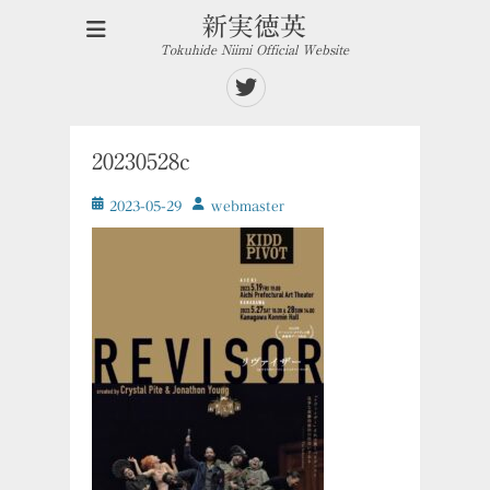
新実徳英
Tokuhide Niimi Official Website
Twitter
20230528c
投
投
2023-05-29
ｗebmaster
稿
稿
日
者