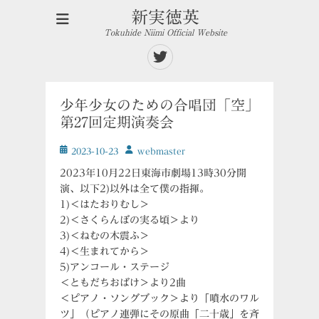
新実徳英
Tokuhide Niimi Official Website
Twitter
少年少女のための合唱団「空」
第27回定期演奏会
投
投
2023-10-23
ｗebmaster
稿
稿
2023年10月22日東海市劇場13時30分開
日
者
演、以下2)以外は全て僕の指揮。
1)＜はたおりむし＞
2)＜さくらんぼの実る頃＞より
3)＜ねむの木震ふ＞
4)＜生まれてから＞
5)アンコール・ステージ
＜ともだちおばけ＞より2曲
＜ピアノ・ソングブック＞より「噴水のワル
ツ」（ピアノ連弾にその原曲「二十歳」を斉