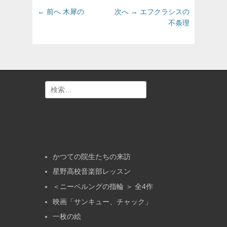
ゴ
投
前
次
← 前へ
木犀の
次へ →
エフクラシスの
リ
の
の
稿
不条理
ー
投
投
ナ
稿:
稿:
ビ
ゲ
ー
シ
検
ョ
索:
ン
かつての院生たちの来訪
星野高校音楽部レッスン
＜ニーベルングの指輪 ＞ 全4作
映画「サンキュー、チャック」
一枚の絵