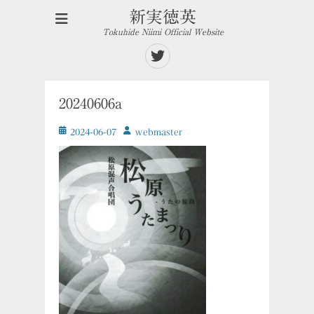
新実徳英
Tokuhide Niimi Official Website
Twitter
20240606a
投
投
2024-06-07
ｗebmaster
稿
稿
日
者