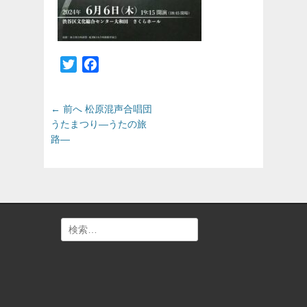
Twitter
Facebook
投
前
← 前へ
松原混声合唱団
の
稿
うたまつり―うたの旅
投
路―
ナ
稿:
ビ
ゲ
ー
シ
ョ
検
ン
索: