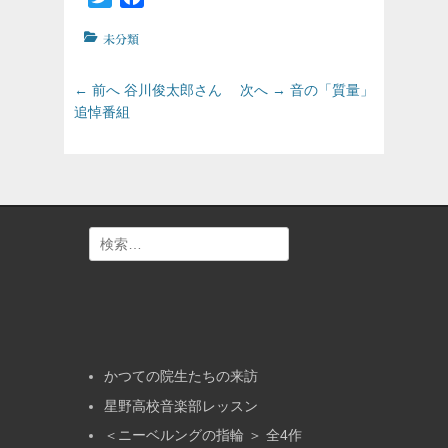
カ
未分類
テ
ゴ
投
前
次
← 前へ
谷川俊太郎さん
次へ →
音の「質量」
リ
の
の
稿
追悼番組
ー
投
投
ナ
稿:
稿:
ビ
ゲ
ー
シ
検
ョ
索:
ン
かつての院生たちの来訪
星野高校音楽部レッスン
＜ニーベルングの指輪 ＞ 全4作