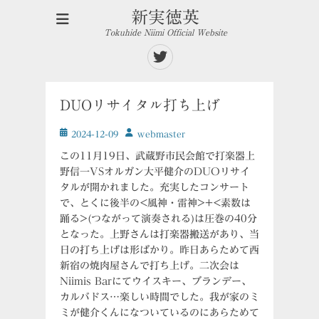
新実徳英
Tokuhide Niimi Official Website
Twitter
DUOリサイタル打ち上げ
投
投
2024-12-09
ｗebmaster
稿
稿
この11月19日、武蔵野市民会館で打楽器上
日
者
野信一VSオルガン大平健介のDUOリサイ
タルが開かれました。充実したコンサート
で、とくに後半の<風神・雷神>+<素数は
踊る>(つながって演奏される)は圧巻の40分
となった。上野さんは打楽器搬送があり、当
日の打ち上げは形ばかり。昨日あらためて西
新宿の焼肉屋さんで打ち上げ。二次会は
Niimis Barにてウイスキー、ブランデー、
カルバドス…楽しい時間でした。我が家のミ
ミが健介くんになついているのにあらためて