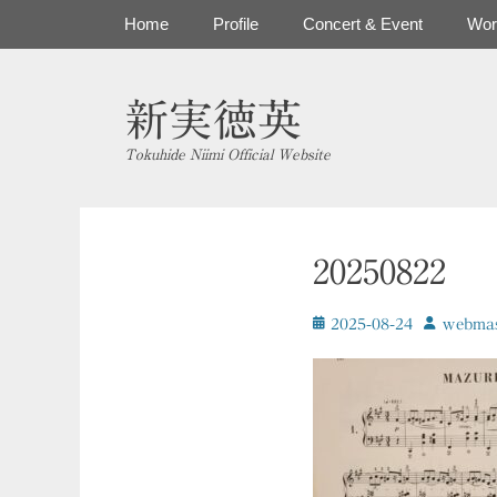
コ
メインメニュー
Home
Profile
Concert & Event
Wor
ン
テ
ン
新実徳英
ツ
へ
Tokuhide Niimi Official Website
ス
キ
ッ
プ
20250822
投
投
2025-08-24
ｗebmas
稿
稿
日
者