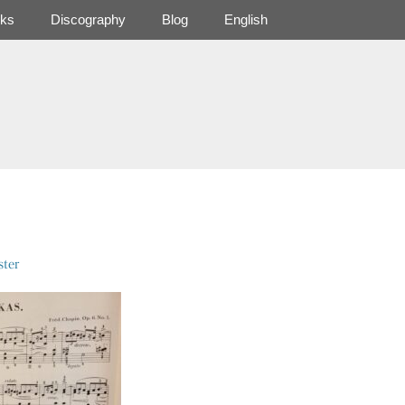
ks
Discography
Blog
English
ter