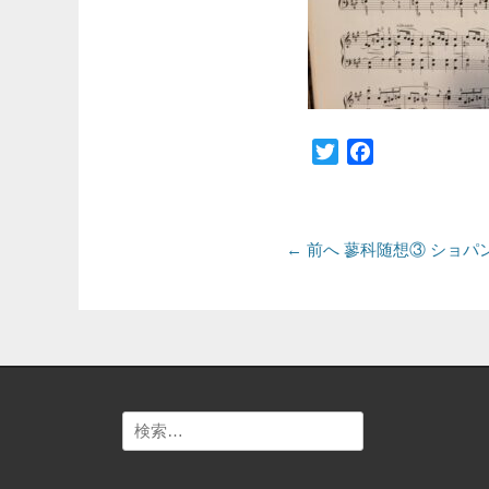
Twitter
Facebook
投
前
← 前へ
蓼科随想③ ショパ
の
稿
投
ナ
稿:
ビ
ゲ
検
ー
索:
シ