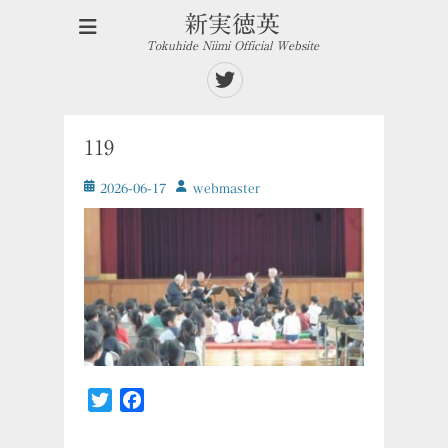
新実徳英
Tokuhide Niimi Official Website
Twitter
119
投
投
2026-06-17
ｗebmaster
稿
稿
日
者
Twitter
Facebook