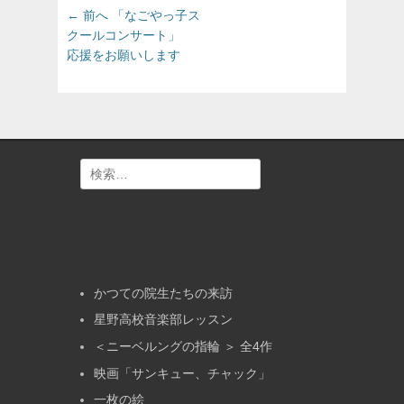
投
前
← 前へ
「なごやっ子ス
の
稿
クールコンサート」
投
応援をお願いします
ナ
稿:
ビ
ゲ
ー
シ
ョ
検
ン
索:
かつての院生たちの来訪
星野高校音楽部レッスン
＜ニーベルングの指輪 ＞ 全4作
映画「サンキュー、チャック」
一枚の絵