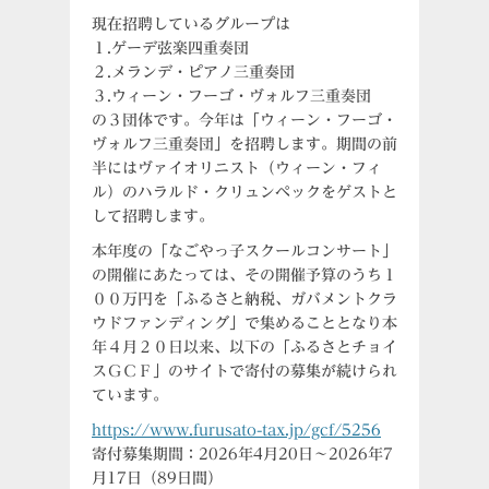
現在招聘しているグループは
１.ゲーデ弦楽四重奏団
２.メランデ・ピアノ三重奏団
３.ウィーン・フーゴ・ヴォルフ三重奏団
の３団体です。今年は「ウィーン・フーゴ・
ヴォルフ三重奏団」を招聘します。期間の前
半にはヴァイオリニスト（ウィーン・フィ
ル）のハラルド・クリュンペックをゲストと
して招聘します。
本年度の「なごやっ子スクールコンサート」
の開催にあたっては、その開催予算のうち１
００万円を「ふるさと納税、ガバメントクラ
ウドファンディング」で集めることとなり本
年４月２０日以来、以下の「ふるさとチョイ
スＧＣＦ」のサイトで寄付の募集が続けられ
ています。
https://www.furusato-tax.jp/gcf/5256
寄付募集期間：2026年4月20日～2026年7
月17日（89日間）