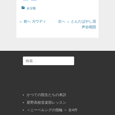
カ
未分類
テ
ゴ
投
前
次
← 前へ
ガウディ
次へ →
とんだばやし混
リ
の
の
稿
声合唱団
ー
投
投
ナ
稿:
稿:
ビ
ゲ
ー
シ
検
ョ
索:
ン
かつての院生たちの来訪
星野高校音楽部レッスン
＜ニーベルングの指輪 ＞ 全4作