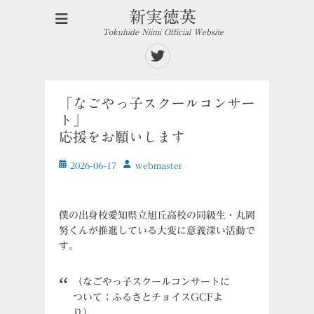
新実徳英
Tokuhide Niimi Official Website
Twitter
「なごやっ子スクールコンサー
ト」
応援をお願いします
投
投
2026-06-17
ｗebmaster
稿
稿
日
者
僕の出身校愛知県立旭丘高校の同級生・丸岡
努くんが推進している大変に意義深い活動で
す。
（なごやっ子スクールコンサートに
ついて；ふるさとチョイスGCFよ
り）