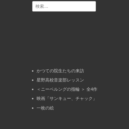
検
ー
索:
シ
ョ
ン
かつての院生たちの来訪
星野高校音楽部レッスン
＜ニーベルングの指輪 ＞ 全4作
映画「サンキュー、チャック」
一枚の絵