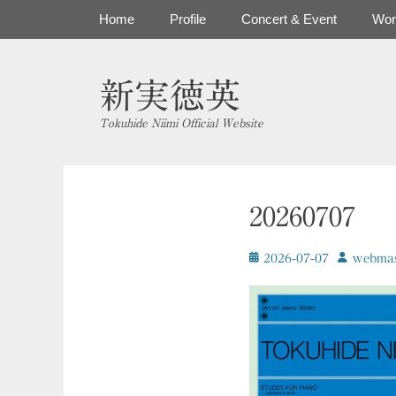
コ
メインメニュー
Home
Profile
Concert & Event
Wor
ン
テ
ン
新実徳英
ツ
へ
Tokuhide Niimi Official Website
ス
キ
ッ
プ
20260707
投
投
2026-07-07
ｗebmas
稿
稿
日
者