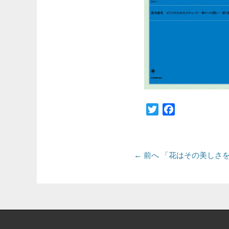
Twitter
Facebook
投
前
← 前へ
「花はその美しさ
の
稿
投
ナ
稿:
ビ
ゲ