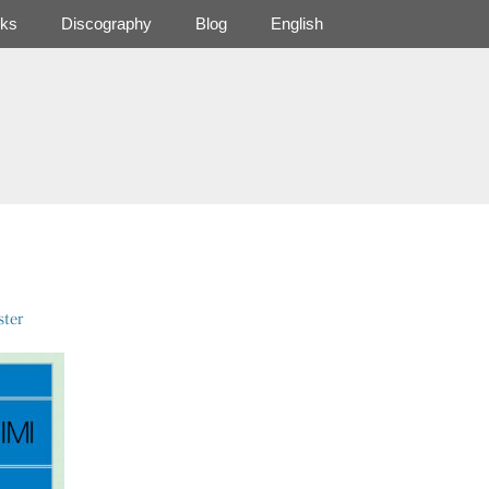
ks
Discography
Blog
English
ter