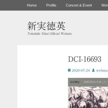
コ
メインメニュー
Home
Profile
Concert & Event
Wor
ン
テ
ン
新実徳英
ツ
へ
Tokuhide Niimi Official Website
ス
キ
ッ
プ
DCI-16693
投
投
2020-07-24
ｗebmas
稿
稿
日
者