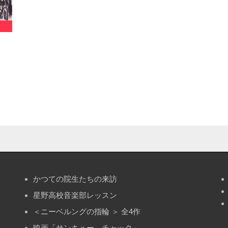
かつての院生たちの来訪
星野高校音楽部レッスン
＜ニーベルングの指輪 ＞ 全4作
映画「サンキュー、チャック」