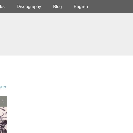
ks
Discography
Blog
English
ter