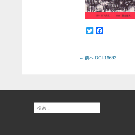
Twitter
Facebook
投
前
← 前へ
DCI-16693
の
稿
投
ナ
稿:
ビ
ゲ
検
ー
索:
シ
ョ