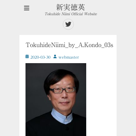
新実徳英
Tokuhide Niimi Official Website
Twitter
TokuhideNiimi_by_A.Kondo_03s
投
投
2020-03-30
ｗebmaster
稿
稿
日
者