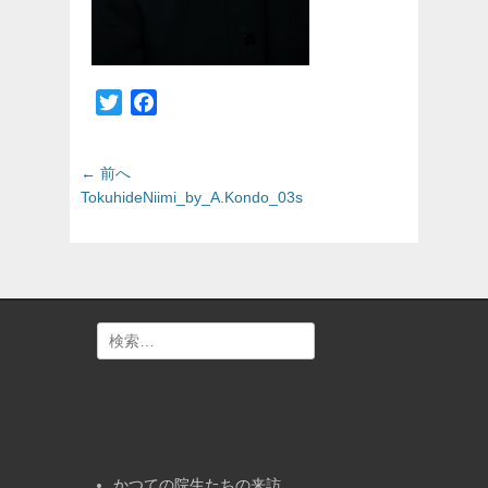
Twitter
Facebook
投
前
← 前へ
の
稿
TokuhideNiimi_by_A.Kondo_03s
投
ナ
稿:
ビ
ゲ
ー
シ
検
ョ
索:
ン
かつての院生たちの来訪