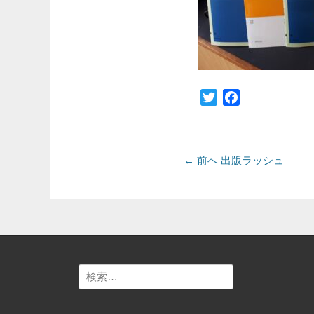
Twitter
Facebook
投
前
← 前へ
出版ラッシュ
の
稿
投
ナ
稿:
ビ
ゲ
検
ー
索:
シ