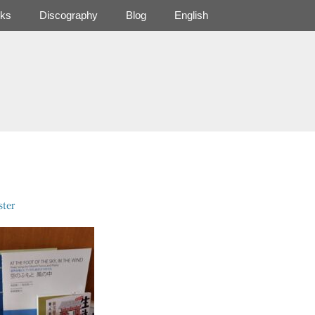
ks
Discography
Blog
English
ter