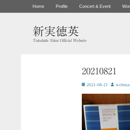
コ
メインメニュー
Home
Profile
Concert & Event
Wor
ン
テ
ン
新実徳英
ツ
へ
Tokuhide Niimi Official Website
ス
キ
ッ
プ
20210821
投
投
2021-08-21
ｗebmas
稿
稿
日
者