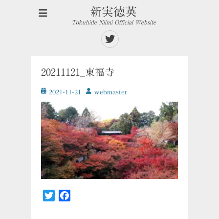
新実徳英
Tokuhide Niimi Official Website
Twitter
20211121_東福寺
投
投
2021-11-21
ｗebmaster
稿
稿
日
者
Twitter
Facebook