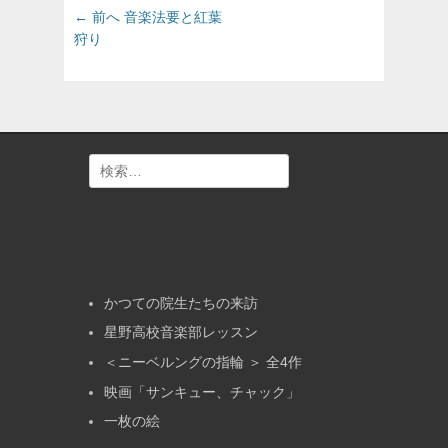
投
前
← 前へ
音楽法要と紅葉
の
稿
狩り
投
ナ
稿:
ビ
ゲ
ー
シ
検
ョ
索:
ン
かつての院生たちの来訪
星野高校音楽部レッスン
＜ニーベルングの指輪 ＞ 全4作
映画「サンキュー、チャック」
一枚の絵