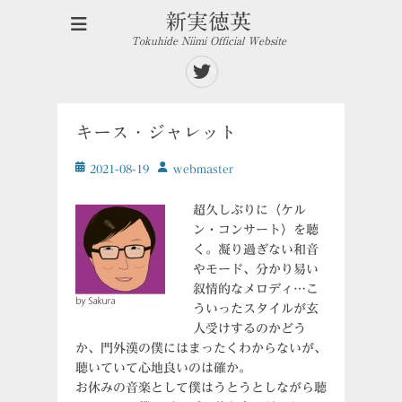
新実徳英
Tokuhide Niimi Official Website
Twitter
キース・ジャレット
投
投
2021-08-19
ｗebmaster
稿
稿
日
者
超久しぶりに〈ケル
ン・コンサート〉を聴
く。凝り過ぎない和音
やモード、分かり易い
叙情的なメロディ…こ
ういったスタイルが玄
人受けするのかどう
か、門外漢の僕にはまったくわからないが、
聴いていて心地良いのは確か。
お休みの音楽として僕はうとうとしながら聴