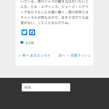
いている。僕のジャズの聴き方はだいたいこ
んな。ビル・エヴァンス、ジョージ・シアリ
ングあたりもこんな風に聴く。僕の世界とは
チャンネルが異なるので、耳をそばだてる必
要がない、ってことなんだろね。
Twitter
Facebook
カ
未分類
テ
ゴ
投
前
次
← 前へ
あるエッセイ
次へ →
出版ラッシュ
リ
の
の
稿
ー
投
投
ナ
稿:
稿:
ビ
ゲ
ー
検
シ
索:
ョ
ン