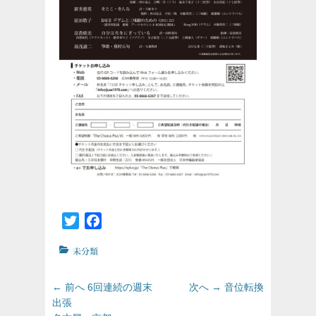
Twitter
Facebook
カ
未分類
テ
ゴ
投
前
次
← 前へ
6回連続の週末
次へ →
音位転換
リ
の
の
稿
出張
ー