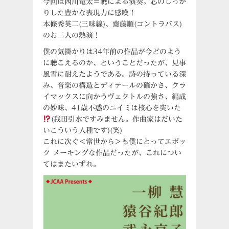
今回は西川竜太＝暁による演奏。芯のしっか
りした豊かな表現力に感嘆！
本條秀英二(三味線)、齋藤順(コントラバス)
のお二人の熱演！
僕の気掛かりは34年前の作品が今どのよう
に聴こえるのか、ということだったが、見事
風雪に耐えたようである。詩の持っている深
み、音楽の構造とディテールの確かさ、クラ
イマックスに向かうヴェクトルの強さ、編成
の妙味、41歳不惑のニイミは核心を突いた
(我田引水ですみません。作曲家はだいた
いこういう人種です)(笑)
これに次ぐ＜常世から＞も僕にとってエポッ
ク メーキングな作品だったが、これについ
てはまたいずれ。