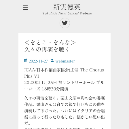
新実徳英
Tokuhide Niimi Official Website
Twitter
＜をとこ・をんな＞
久々の再演を聴く
投
投
2022-11-27
ｗebmaster
稿
稿
JCAA(日本作編曲家協会)主催 The Chorus
日
者
Plus VI
2022年11月25日 於サントリーホール ブル
ーローズ 18時30分開演
久々の再演を聴く。栗山文昭＝彩の会の委嘱
作品。栗山さんは育ての親で何回もこの曲を
演奏して下さった。ついにはイタリアの合唱
祭に持って行ったりもした。懐かしい思い出
だ。