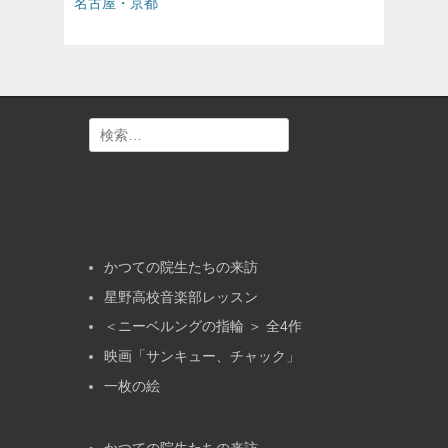
投
投
名古屋・京都
ナ
稿:
稿:
ビ
ゲ
ー
シ
ョ
検
ン
索:
かつての院生たちの来訪
星野高校音楽部レッスン
＜ニーベルングの指輪 ＞ 全4作
映画「サンキュー、チャック」
一枚の絵
かつての院生たちの来訪