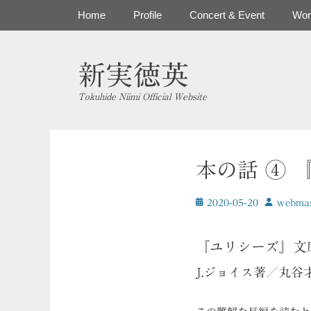
コ
メインメニュー
Home
Profile
Concert & Event
Wor
ン
テ
ン
新実徳英
ツ
へ
Tokuhide Niimi Official Website
ス
キ
ッ
プ
本の話 ④ 
投
投
2020-05-20
ｗebmas
稿
稿
日
者
『ユリシーズ』文
J.ジョイス著／丸