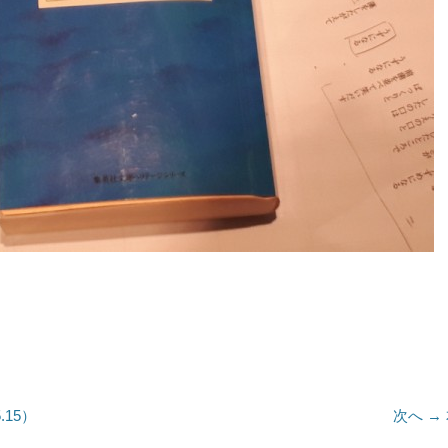
.15）
次へ →