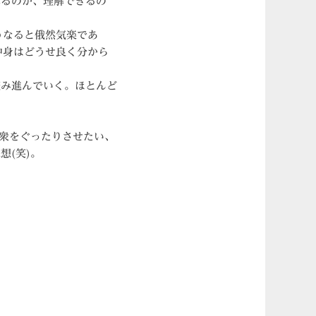
れるのか、理解できるの
うなると俄然気楽であ
中身はどうせ良く分から
読み進んでいく。ほとんど
。
聴衆をぐったりさせたい、
(笑)。