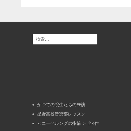
稿
投
ナ
稿:
ビ
ゲ
検
ー
索:
シ
ョ
ン
かつての院生たちの来訪
星野高校音楽部レッスン
＜ニーベルングの指輪 ＞ 全4作