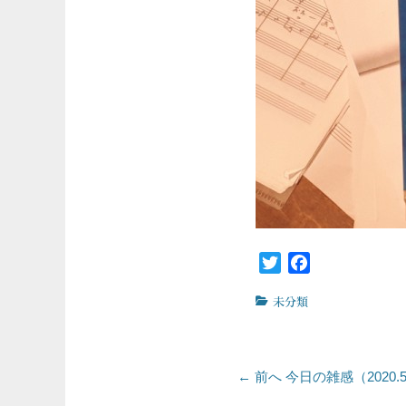
Twitter
Facebook
カ
未分類
テ
ゴ
リ
投
ー
前
← 前へ
今日の雑感（2020.5
の