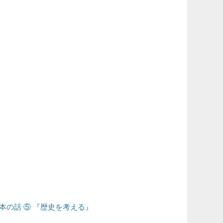
次
本の話 ⑤ 『歴史を考える』
の