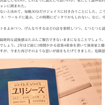
決意したものの、どのように読んだら良いのか、果たして読み切
ョンに囲まれた。
ないと決めて、毎晩30分だけジョイスに付き合うことにした。こ
イス・ワールドに遊ぶ。この時期にピッタリかもしれない。なに、
トをよみつつ、げんなりするほどの註を参照しつつ、とつとつと
最終的な読後感はたぶんご報告できないままになることでしょう
でしょう。2年ほど前に1時間かかる弦楽4重奏を書いて演奏家と
すが、今また再びそのような思いが頭をもたげてきました。危険思想