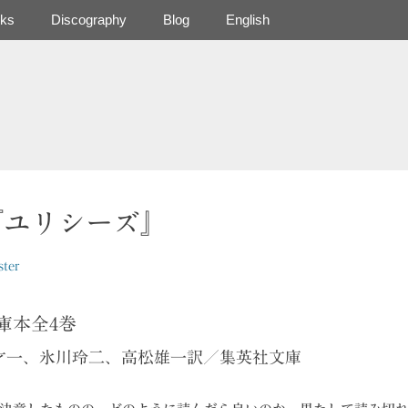
ks
Discography
Blog
English
『ユリシーズ』
ter
庫本全4巻
谷才一、氷川玲二、高松雄一訳／集英社文庫