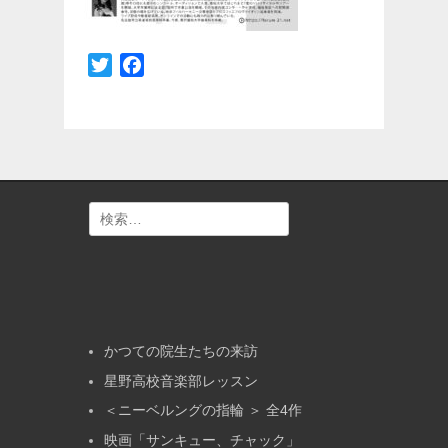
Twitter
Facebook
検
索:
かつての院生たちの来訪
星野高校音楽部レッスン
＜ニーベルングの指輪 ＞ 全4作
映画「サンキュー、チャック」