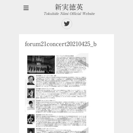
新実徳英
Tokuhide Niimi Official Website
Twitter
forum21concert20210425_b