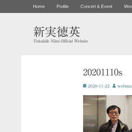
コ
メインメニュー
Home
Profile
Concert & Event
Wor
ン
テ
ン
新実徳英
ツ
へ
Tokuhide Niimi Official Website
ス
キ
ッ
プ
20201110s
投
投
2020-11-22
ｗebmas
稿
稿
日
者