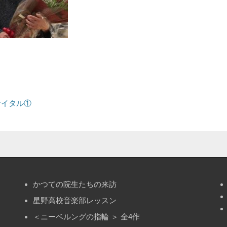
サイタル①
かつての院生たちの来訪
星野高校音楽部レッスン
＜ニーベルングの指輪 ＞ 全4作