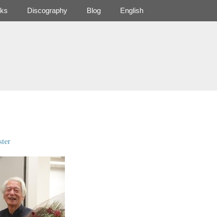
ks
Discography
Blog
English
ter