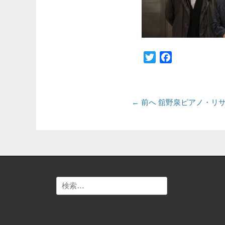
Twitter
Facebook
投
前
← 前へ
舘野泉ピアノ・リ
の
稿
投
ナ
稿:
ビ
ゲ
検
ー
索:
シ
ョ