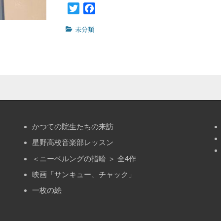
Twitter
Facebook
カ
未分類
テ
ゴ
リ
ー
かつての院生たちの来訪
星野高校音楽部レッスン
＜ニーベルングの指輪 ＞ 全4作
映画「サンキュー、チャック」
一枚の絵