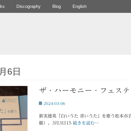
ks
Discography
Blog
English
3月6日
ザ・ハーモニー・フェスティ
投
2024-03-06
稿
日
新実徳英「白いうた 青いうた」を歌う松本市
催）、3月3日15
続きを読む…