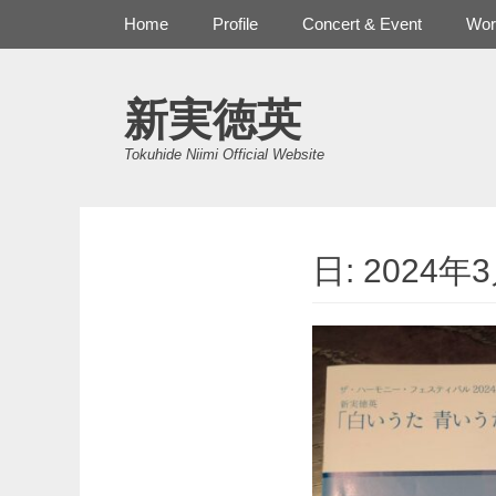
メインメニュー
コ
Home
Profile
Concert & Event
Wor
ン
テ
ン
新実徳英
ツ
へ
Tokuhide Niimi Official Website
ス
キ
ッ
プ
日:
2024年