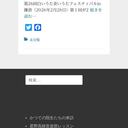
第26回白いうた青いうたフェスティバルin
日
鎌倉（2026年2月28日）第１回が2
続きを
読む…
Twitter
Facebook
カ
未分類
テ
ゴ
リ
ー
検
索:
かつての院生たちの来訪
星野高校音楽部レッスン