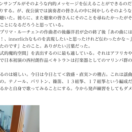
ンサンブルがそのような内的メッセージを伝えることができるのだ
りする。が、夜公演では演奏者の皆さんの中に何かしらそのような
聴いた。彼らに、また聴衆の皆さんにそのことを尋ねたかったが
ことになるだろうと思っている。
プリマ・ルーチェ＞の作曲者の後藤洋君が会の終了後「あの曲には
、innerlichなものを表現したいと思ったけれど伝わったかな
たのです」とのこと。ありがたい言葉だった。
式的魔的空間」を表出するのに最も適している。それはアフリカや
で日本初演の西村朗作品＜キトラ＞は打楽器としてのマリンバ群
るのは嬉しい。今日は今日とて＜敦盛・直実＞の稽古。これは謡曲
の。テノール、バリトン、篠笛、１３絃筝、１７絃筝という編成
るかと自身で歌ってみることにする。今から発声練習をしてもダ