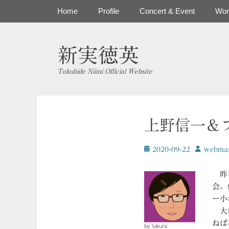
コ
メインメニュー
Home
Profile
Concert & Event
Wor
ン
テ
ン
新実徳英
ツ
へ
Tokuhide Niimi Official Website
ス
キ
ッ
プ
上野信一＆
投
投
2020-09-22
ｗebmas
稿
稿
日
者
昨日
会。
ー小
大自
ねば