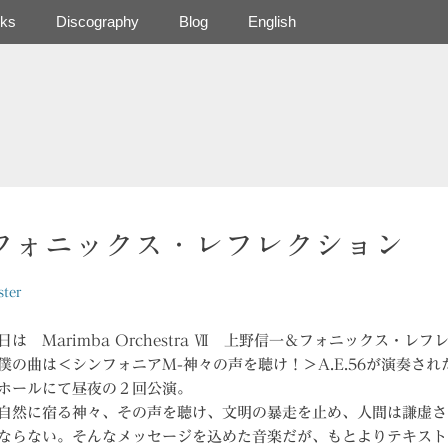
ks
Discography
Blog
English
フォニックス・レフレクション
ter
は Marimba Orchestra Ⅶ 上野信一＆フォニックス・レ
僕の曲は＜シンフォニアM-神々の声を聴け！＞A.E.56が演奏さ
ホールにて昼夜の２回公演。
然に宿る神々、その声を聴け、文明の暴走を止め、人間は謙虚さ
ならない。そんなメッセージを込めた音楽だが、もとよりテキスト