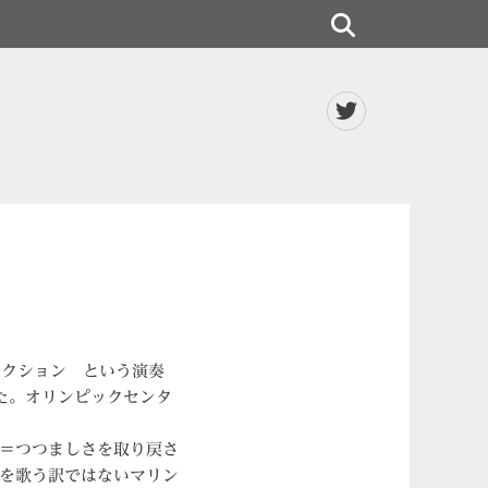
検
索
Twitter
フレクション という演奏
れた。オリンピックセンタ
＝つつましさを取り戻さ
を歌う訳ではないマリン