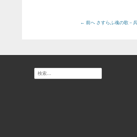
テ
ゴ
リ
投
ー
前
← 前へ
さすらふ魂の歌－
の
稿
投
ナ
稿:
ビ
ゲ
検
ー
索:
シ
ョ
ン