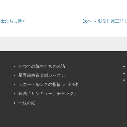
次
兵士たちに捧ぐ
次へ →
勅使川原三郎 
の
投
稿:
かつての院生たちの来訪
星野高校音楽部レッスン
＜ニーベルングの指輪 ＞ 全4作
映画「サンキュー、チャック」
一枚の絵