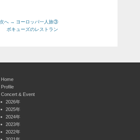
次
次へ →
ヨーロッパ一人旅③
の
ボキューズのレストラン
投
稿:
Home
Profile
Concert & Event
2026年
2025年
2024年
2023年
2022年
2021年