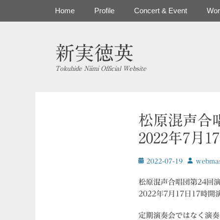
コ
メインメニュー
Home
Profile
Concert & Event
Wor
ン
テ
ン
新実徳英
ツ
へ
Tokuhide Niimi Official Website
ス
キ
ッ
プ
松原混声合
2022年7月1
投
投
2022-07-19
ｗebmas
稿
稿
日
者
松原混声合唱団第24回
2022年7月17日17
定期演奏会ではなく演奏