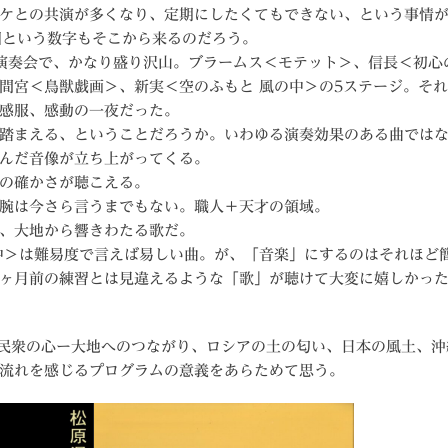
ケとの共演が多くなり、定期にしたくてもできない、という事情
回という数字もそこから来るのだろう。
演奏会で、かなり盛り沢山。ブラームス＜モテット＞、信長＜初心
間宮＜鳥獣戯画＞、新実＜空のふもと 風の中＞の5ステージ。そ
感服、感動の一夜だった。
踏まえる、ということだろうか。いわゆる演奏効果のある曲では
んだ音像が立ち上がってくる。
の確かさが聴こえる。
腕は今さら言うまでもない。職人＋天才の領域。
、大地から響きわたる歌だ。
中＞は難易度で言えば易しい曲。が、「音楽」にするのはそれほど
ヶ月前の練習とは見違えるような「歌」が聴けて大変に嬉しかっ
う民衆の心ー大地へのつながり、ロシアの土の匂い、日本の風土、
流れを感じるプログラムの意義をあらためて思う。