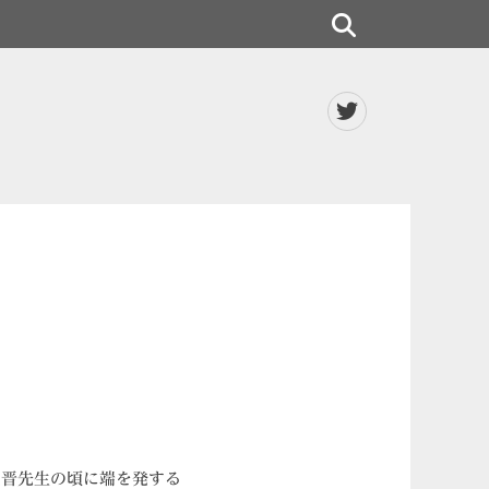
検
索
Twitter
屋晋先生の頃に端を発する