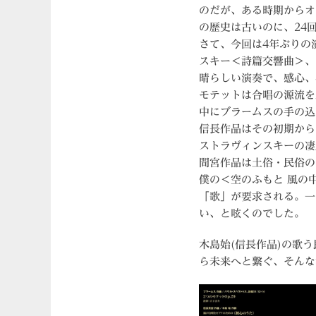
のだが、ある時期からオ
の歴史は古いのに、24
さて、今回は4年ぶりの
スキー＜詩篇交響曲＞、
晴らしい演奏で、感心、
モテットは合唱の源流を
中にブラームスの手の込
信長作品はその初期から
ストラヴィンスキーの凄
間宮作品は土俗・民俗の
僕の＜空のふもと 風の
「歌」が要求される。一
い、と呟くのでした。
木島始(信長作品)の歌
ら未来へと繋ぐ、そんな