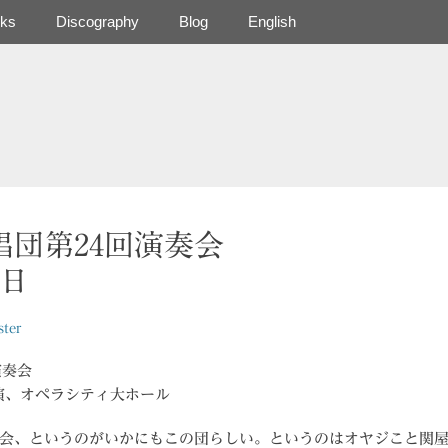
ks
Discography
Blog
English
唱団第24回演奏会
7日
ter
演奏会
時開演、オペラシティ大ホール
会、というのがいかにもこの団らしい。というのはオヤジこと関