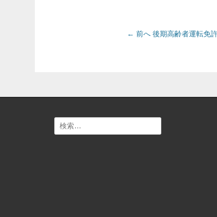
テ
ゴ
リ
投
ー
前
← 前へ
後期高齢者運転免
の
稿
投
ナ
稿:
ビ
ゲ
ー
検
シ
索:
ョ
ン