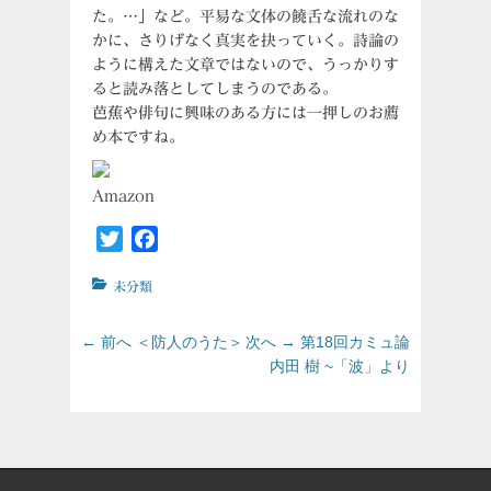
た。…」など。平易な文体の饒舌な流れのな
かに、さりげなく真実を抉っていく。詩論の
ように構えた文章ではないので、うっかりす
ると読み落としてしまうのである。
芭蕉や俳句に興味のある方には一押しのお薦
め本ですね。
Amazon
Twitter
Facebook
カ
未分類
テ
ゴ
投
前
次
← 前へ
＜防人のうた＞
次へ →
第18回カミュ論
リ
の
の
稿
内田 樹 ~「波」より
ー
投
投
ナ
稿:
稿:
ビ
ゲ
ー