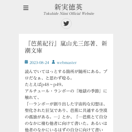
新実徳英
Tokuhide Niimi Official Website
Twitter
『芭蕉紀行』嵐山光三郎著、新
潮文庫
投
投
2023-08-24
ｗebmaster
稿
稿
読んでいてはっとする箇所が随所にある。プ
日
者
ロだなぁ、と思わず唸る。
たとえばp48～p49。
アルチュール・ランボーの『地獄の季節』に
触れて、
「…ランボーが創り出した宇宙的な幻想は、
聖化された狂気であり、芭蕉に共通する空漠
の孤独がある。…」とか、「…芭蕉とて自分
のなかに棲む他者に向けて書いた。あるいは
他者のなかにいるはずの自分に向けて書い