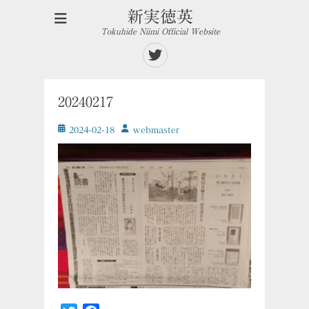
新実徳英
Tokuhide Niimi Official Website
Twitter
20240217
投
投
2024-02-18
ｗebmaster
稿
稿
日
者