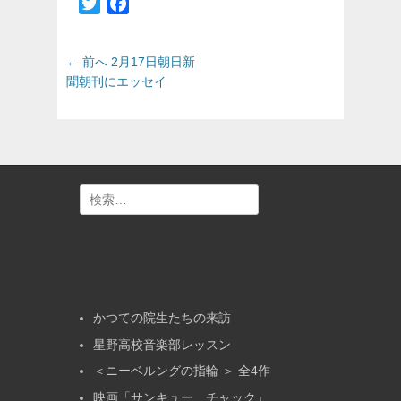
Twitter
Facebook
投
前
← 前へ
2月17日朝日新
の
稿
聞朝刊にエッセイ
投
ナ
稿:
ビ
ゲ
ー
シ
検
ョ
索:
ン
かつての院生たちの来訪
星野高校音楽部レッスン
＜ニーベルングの指輪 ＞ 全4作
映画「サンキュー、チャック」