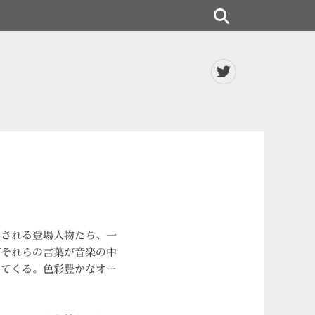
検
索
Twitter
弄される登場人物たち、一
びそれらの言葉が音楽の中
してくる。色彩豊かなオー