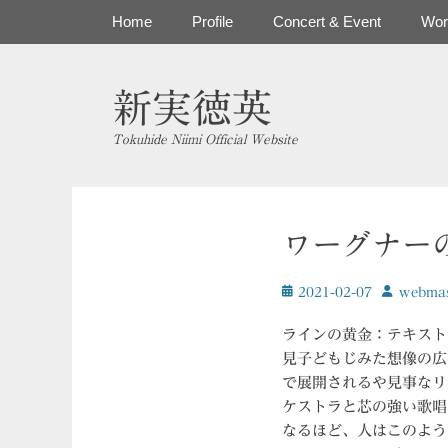
コ
メインメニュー
Home
Profile
Concert & Event
Wor
ン
テ
ン
新実徳英
ツ
へ
Tokuhide Niimi Official Website
ス
キ
ッ
プ
ワーグナー
投
投
2021-02-07
ｗebmas
稿
稿
日
者
ラインの黄金：テキスト
見子どもじみた想像の広
で展開されるや見事なリ
ケストラと芯の強い歌唱
なるほど、人はこのよう