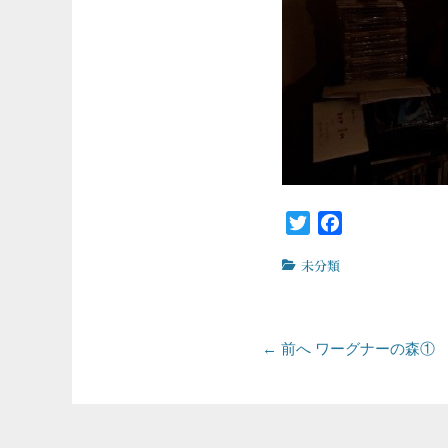
Twitter
Facebook
カ
未分類
テ
ゴ
リ
投
ー
前
← 前へ
ワーグナーの森①
の
稿
投
ナ
稿: