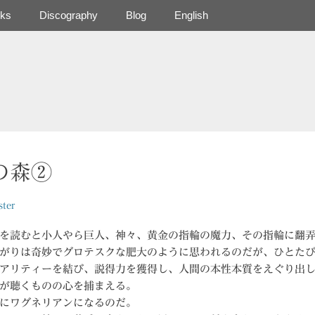
ks
Discography
Blog
English
の森②
ter
を読むと小人やら巨人、神々、黄金の指輪の魔力、その指輪に翻
がりは奇妙でグロテスクな肥大のように思われるのだが、ひとた
アリティーを結び、説得力を獲得し、人間の本性本質をえぐり出
が聴くものの心を捕まえる。
にワグネリアンになるのだ。