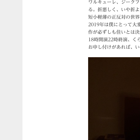
ワルキューレ、ジークフ
る。折悪しく、いや折よ
短小軽薄の正反対の世界
2019年は僕にとって
作が必ずしも佳いとは決
18時開演22時終演、
お申し付けがあれば、い