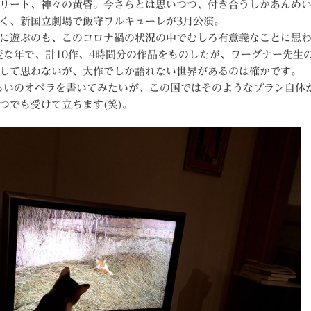
リート、神々の黄昏。今さらとは思いつつ、付き合うしかあんめ
く、新国立劇場で飯守ワルキューレが3月公演。
に遊ぶのも、このコロナ禍の状況の中でむしろ有意義なことに思
大変な年で、計10作、4時間分の作品をものしたが、ワーグナー先生
して思わないが、大作でしか語れない世界があるのは確かです。
くらいのオペラを書いてみたいが、この国ではそのようなプラン自体
つでも受けて立ちます(笑)。