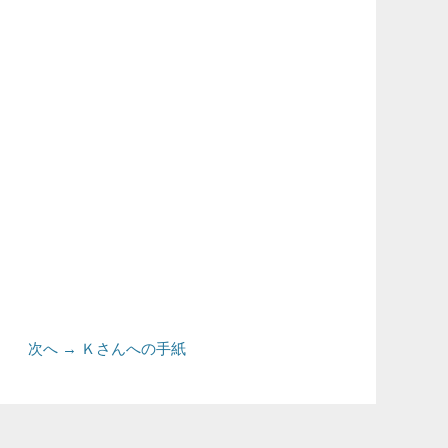
次
次へ →
Ｋさんへの手紙
の
投
稿: