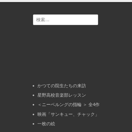
ビ
ゲ
検
ー
索:
シ
ョ
ン
かつての院生たちの来訪
星野高校音楽部レッスン
＜ニーベルングの指輪 ＞ 全4作
映画「サンキュー、チャック」
一枚の絵