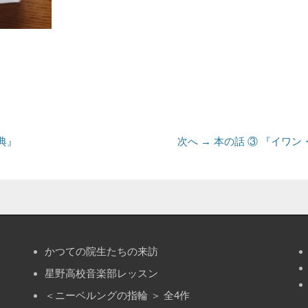
次
典』
次へ →
本の話 ③ 『イワ
の
投
稿:
かつての院生たちの来訪
星野高校音楽部レッスン
＜ニーベルングの指輪 ＞ 全4作