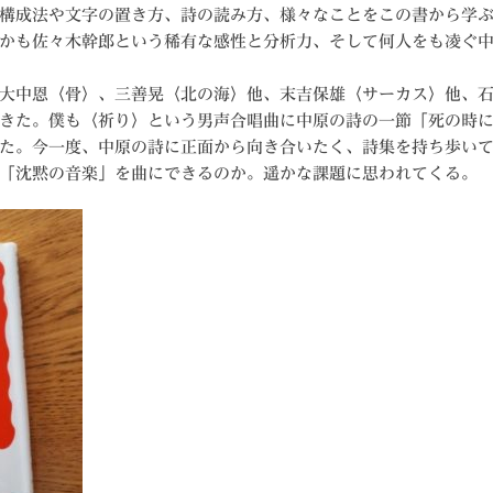
構成法や文字の置き方、詩の読み方、様々なことをこの書から学
かも佐々木幹郎という稀有な感性と分析力、そして何人をも凌ぐ
大中恩〈骨〉、三善晃〈北の海〉他、末吉保雄〈サーカス〉他、
きた。僕も〈祈り〉という男声合唱曲に中原の詩の一節「死の時
た。今一度、中原の詩に正面から向き合いたく、詩集を持ち歩い
「沈黙の音楽」を曲にできるのか。遥かな課題に思われてくる。