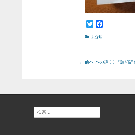
Twitter
Facebook
カ
未分類
テ
ゴ
リ
投
ー
前
← 前へ
本の話 ① 『羅和辞
の
稿
投
ナ
稿:
ビ
ゲ
検
ー
索:
シ
ョ