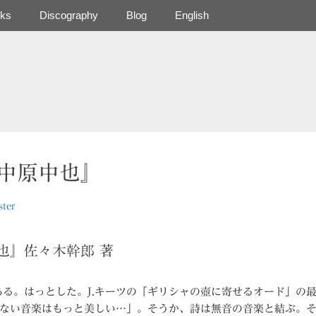
ks
Discography
Blog
English
『中原中也』
ter
也』佐々木幹郎 著
ある。はっとした。J.キーツの「ギリシャの壺に寄せるオード」の
ない音楽はもっと美しい…」。そうか、詩は無音の音楽と結ぶ。