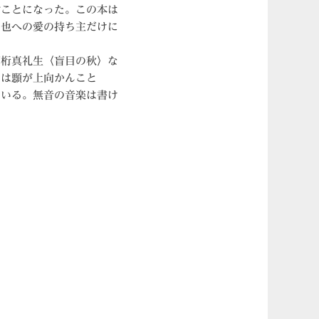
ぶことになった。この本は
中也への愛の持ち主だけに
石桁真礼生〈盲目の秋〉な
には顋が上向かんこと
ている。無音の音楽は書け