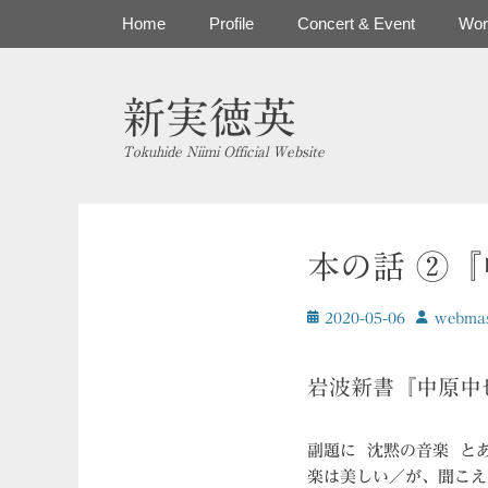
コ
メインメニュー
Home
Profile
Concert & Event
Wor
ン
テ
ン
新実徳英
ツ
へ
Tokuhide Niimi Official Website
ス
キ
ッ
プ
本の話 ②
投
投
2020-05-06
ｗebmas
稿
稿
日
者
岩波新書『中原中
副題に 沈黙の音楽 と
楽は美しい／が、聞こえ